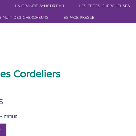
LA GRANDE SYNCHR'EAU
LES TÊTES CHERCHEUSES
S NUIT DES CHERCHEURS
ESPACE PRESSE
es Cordeliers
s
 minuit
r