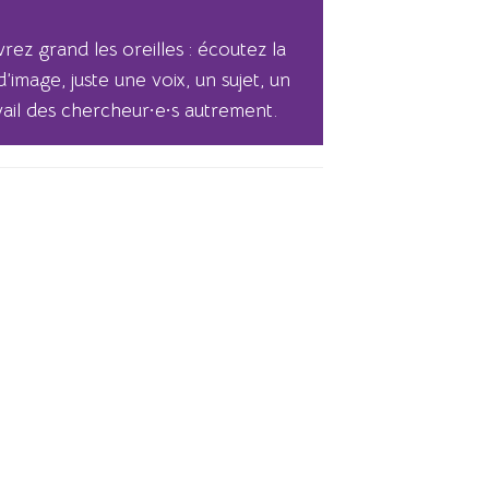
rez grand les oreilles : écoutez la
image, juste une voix, un sujet, un
vail des chercheur·e·s autrement.