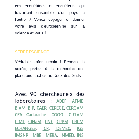
ces enquêtrices et enquêteurs qui
travaillent ensemble d’un pays à
l’autre ? Venez voyager et donner
votre avis d’européen.ne sur la
science et vous !
STREETSCIENCE
Véritable safari urbain ! Pendant la
soirée, partez à la recherche des
planctons cachés au Dock des Suds.
Avec 90 chercheur.e.s des
laboratoires :
ADEF
,
AFMB
,
BIAM
,
BIP
,
CAER
,
CEREGE
,
CERGAM
,
CEA Cadarache
,
CGGG
,
CIELAM
,
CIML
,
CINaM
,
CNE
,
CPPM
,
CRCM
,
ECHANGES
,
ICR
,
IDEMEC
,
IGS
,
IM2NP
,
IMBE
,
IMERA
,
INMED
,
INS
,