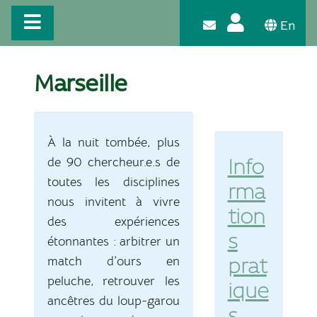
En
Marseille
À la nuit tombée, plus
de 90 chercheur.e.s de
Info
toutes les disciplines
rma
nous invitent à vivre
tion
des expériences
s
étonnantes : arbitrer un
match d’ours en
prat
peluche, retrouver les
ique
ancêtres du loup-garou