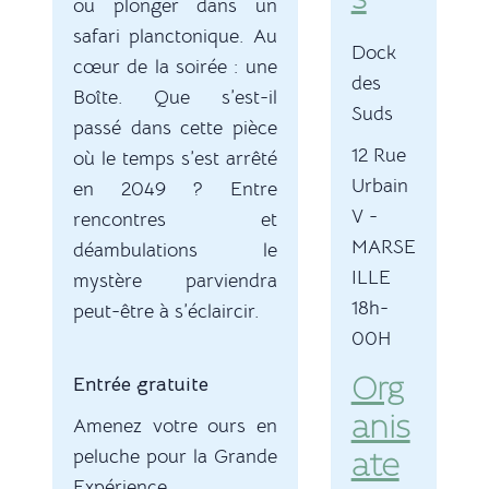
s
ou plonger dans un
safari planctonique. Au
Dock
cœur de la soirée : une
des
Boîte. Que s’est-il
Suds
passé dans cette pièce
12 Rue
où le temps s’est arrêté
Urbain
en 2049 ? Entre
V
-
rencontres et
MARSE
déambulations le
ILLE
mystère parviendra
18h-
peut-être à s’éclaircir.
00H
Entrée gratuite
Org
anis
Amenez votre ours en
peluche pour la Grande
ate
Expérience