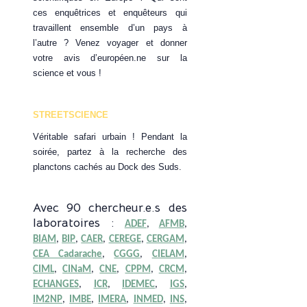
ces enquêtrices et enquêteurs qui
travaillent ensemble d’un pays à
l’autre ? Venez voyager et donner
votre avis d’européen.ne sur la
science et vous !
STREETSCIENCE
Véritable safari urbain ! Pendant la
soirée, partez à la recherche des
planctons cachés au Dock des Suds.
Avec 90 chercheur.e.s des
laboratoires :
ADEF
,
AFMB
,
BIAM
,
BIP
,
CAER
,
CEREGE
,
CERGAM
,
CEA Cadarache
,
CGGG
,
CIELAM
,
CIML
,
CINaM
,
CNE
,
CPPM
,
CRCM
,
ECHANGES
,
ICR
,
IDEMEC
,
IGS
,
IM2NP
,
IMBE
,
IMERA
,
INMED
,
INS
,