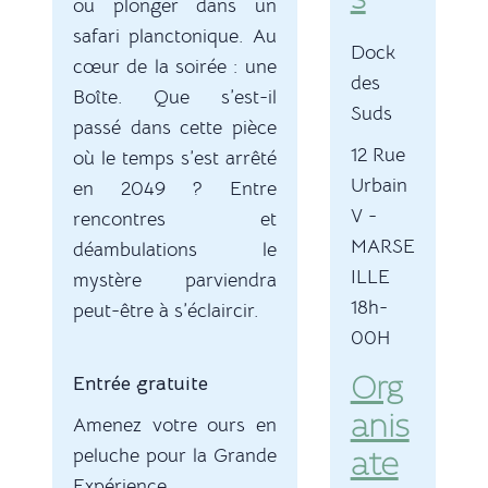
s
ou plonger dans un
safari planctonique. Au
Dock
cœur de la soirée : une
des
Boîte. Que s’est-il
Suds
passé dans cette pièce
12 Rue
où le temps s’est arrêté
Urbain
en 2049 ? Entre
V
-
rencontres et
MARSE
déambulations le
ILLE
mystère parviendra
18h-
peut-être à s’éclaircir.
00H
Entrée gratuite
Org
anis
Amenez votre ours en
peluche pour la Grande
ate
Expérience