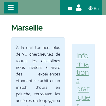
En
Marseille
À la nuit tombée, plus
de 90 chercheur.e.s de
Info
toutes les disciplines
rma
nous invitent à vivre
tion
des expériences
s
étonnantes : arbitrer un
match d’ours en
prat
peluche, retrouver les
ique
ancêtres du loup-garou